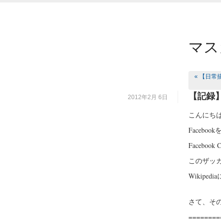
マス
« 【日
【記録】
2012年2月 6日
こんにち
Faceb
Faceb
このザッ
Wikip
さて、そ
========