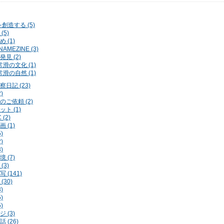
を創造する (5)
(5)
 (1)
AMEZINE (3)
見 (2)
常滑の文化 (1)
常滑の自然 (1)
日記 (23)
)
のご依頼 (2)
ト (1)
 (2)
 (1)
)
)
)
 (7)
(3)
 (141)
(30)
)
)
)
 (3)
 (26)