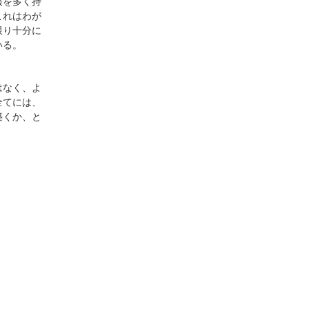
報を多く持
これはわが
限り十分に
いる。
はなく、よ
全てには、
築くか、と