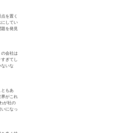
重点を置く
駄にしてい
問題を発見
くの会社は
りすぎてし
いないな
こともあ
世界がこれ
わが社の
違いになっ