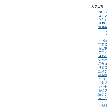
カテゴリ
2021
ゴルフ 
たえまめ
TOKON
常滑再発
自分観察
写真 (2
お仕事
デブエッ
MUSIC
短期計画
思考 (5
営業 (2
記録 (3
社会環境
ことば 
日常描写
お仕事 
自然 (3
宣伝 (5
告知 (5
イメージ
自己対話