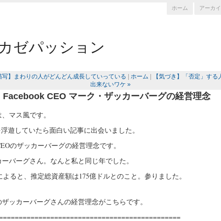
ホーム
アーカイ
カゼパッション
常描写】まわりの人がどんどん成長していっている
|
ホーム
|
【気づき】「否定」する
出来ないワケ »
Facebook CEO マーク・ザッカーバーグの経営理念
は、マス風です。
ookを浮遊していたら面白い記事に出会いました。
ook CEOのザッカーバーグの経営理念です。
カーバーグさん。なんと私と同じ年でした。
ediaによると、推定総資産額は175億ドルとのこと。参りました。
のザッカーバーグさんの経営理念がこちらです。
==============================================