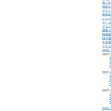
気づき 
情熱大陸
マラソン
肉体改造
ぶらり 
ラーメン
グルメ 
週報 (2
雑感週報
SEO報
中長期計
マスカ
SAVE 
2007
2007
2007
2005