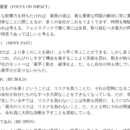
重要（FOCUS ON IMPACT）
な影響力を持ちたければ、最善の道は、最も重要な問題の解決に常に
簡単なことに聞こえるが、多くの会社がこれをうまくできず、時間を無
われは考える。フェイスブックで働く者には全員、取り組むべき最大の
が得意であってほしいと考える。
く（MOVE FAST）
けば、より多くのことを築け、より早く学ぶことができる。しかし多
につれ、のんびりしすぎて機会を逸することより失敗を恐れ、動きが鈍
が社のモットーは「素早く動き、破壊せよ」だ。もし自分が何も壊して
は素早さが足りないからだ。
れ（BE BOLD）
なものを築くということは、リスクを負うことだ。それが恐怖になる
の会社が自分たちのなすべき大胆なことをできなくなっている。だが、
変化している中では、リスクを負わないことは失敗も同然だ。もう1つの
は「最大のリスクは、リスクを負わないこと」だ。たとえ時にそれが間
も、全社員に大胆な決断を下すことを奨励している。
であれ（BE OPEN）