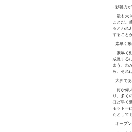
- 影響力が
最も大き
ことだ。
るとわれ
すること
- 素早く動
素早く動
成長する
まう。わ
ら、それ
- 大胆であ
何か偉大
り、多く
ほど早く
モットー
たとして
- オープン