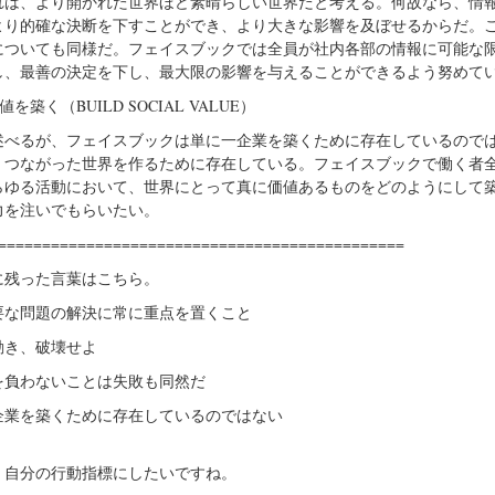
は、より開かれた世界ほど素晴らしい世界だと考える。何故なら、情
より的確な決断を下すことができ、より大きな影響を及ぼせるからだ。
についても同様だ。フェイスブックでは全員が社内各部の情報に可能な
し、最善の決定を下し、最大限の影響を与えることができるよう努めて
値を築く（BUILD SOCIAL VALUE）
べるが、フェイスブックは単に一企業を築くために存在しているので
、つながった世界を作るために存在している。フェイスブックで働く者
らゆる活動において、世界にとって真に価値あるものをどのようにして
力を注いでもらいたい。
==============================================
に残った言葉はこちら。
要な問題の解決に常に重点を置くこと
動き、破壊せよ
を負わないことは失敗も同然だ
企業を築くために存在しているのではない
、自分の行動指標にしたいですね。