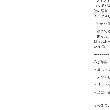
われわれ
つ人ほど
社の経営
アクセス
- 社会的価
改めて述
り開かれ
日々のあ
いう点に
========
私が印象
・最も重
・素早く
・リスク
・単に一
そのまま