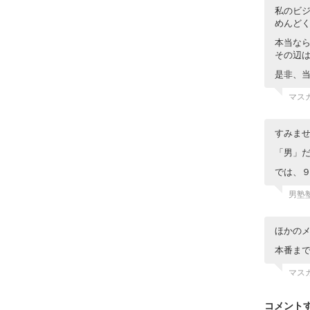
私のビ
めんど
本当な
その辺
是非、
マス
すみま
「男」
では、
男塾
ほかの
本番ま
マス
コメント