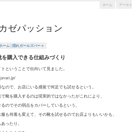
ホーム
アーカイ
カゼパッション
ホーム
|
隠れガールズバー »
靴を購入できる仕組みづくり
イトということで出向いて見ました。
javari.jp/
料なので、お店にいる感覚で何足でも試せるという。
販で靴を購入するのは現実的ではなかったがこれにより、
せるのでその弱点をカバーしているという。
は服も何着も変えて、その靴を試せるのでお店よりもいいかも、
もあったり。