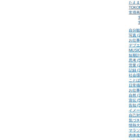
たえまめ
TOKON
常滑再発
自分観察
写真 (2
お仕事
デブエッ
MUSIC
短期計画
思考 (5
営業 (2
記録 (3
社会環境
ことば 
日常描写
お仕事 
自然 (3
宣伝 (5
告知 (5
イメージ
自己対話
気づき 
情熱大陸
マラソン
肉体改造