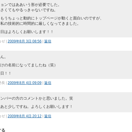
ジョンではああいう形が必要でした。
くさくてもやるっきゃないですね。
らもうちょっと動的にトップページが動くと面白いのですが、
は私の技術的に時間的に厳しくなってきました。
当日はよろしくお願いします！！
カゼ
|
2009年8月 3日 08:56
|
返信
せん。
だけの名前になってましたね（笑）
９日！！
塾長
|
2009年8月 4日 09:09
|
返信
メンバーの方のコメントかと思いました。笑
であと少しですね。よろしくお願いします！
カゼ
|
2009年8月 4日 20:12
|
返信
する