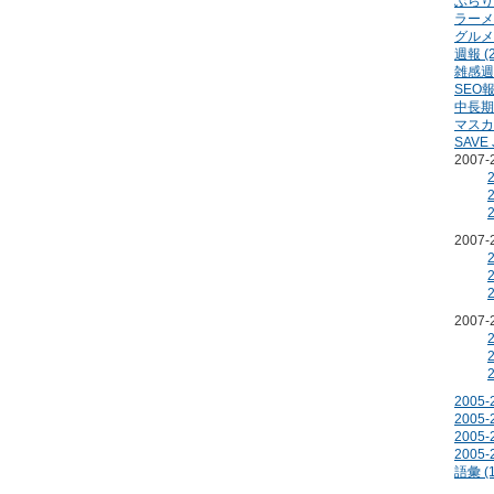
ぶらり 
ラーメン
グルメ 
週報 (2
雑感週報
SEO報
中長期計
マスカ
SAVE 
2007
2007
2007
2005
2005
2005
2005
語彙 (1