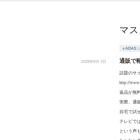
マス
« AISAS
|
通販で
2009年8月 3日
話題のサ
http://www.
返品が無
実際、通
自宅で試
テレビで
という声