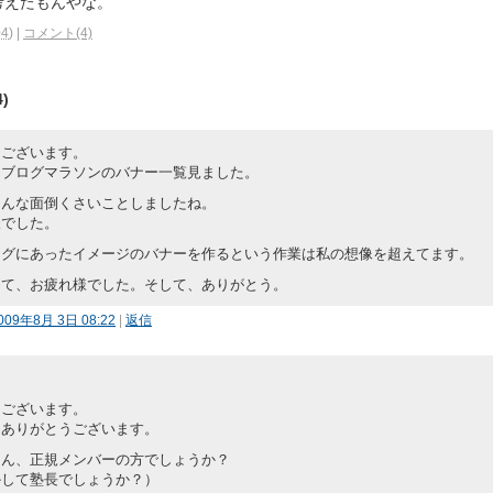
考えたもんやな。
04
)
|
コメント(4)
)
うございます。
間ブログマラソンのバナー一覧見ました。
あんな面倒くさいことしましたね。
様でした。
ログにあったイメージのバナーを作るという作業は私の想像を超えてます。
めて、お疲れ様でした。そして、ありがとう。
009年8月 3日 08:22
|
返信
ん
うございます。
トありがとうございます。
さん、正規メンバーの方でしょうか？
かして塾長でしょうか？）