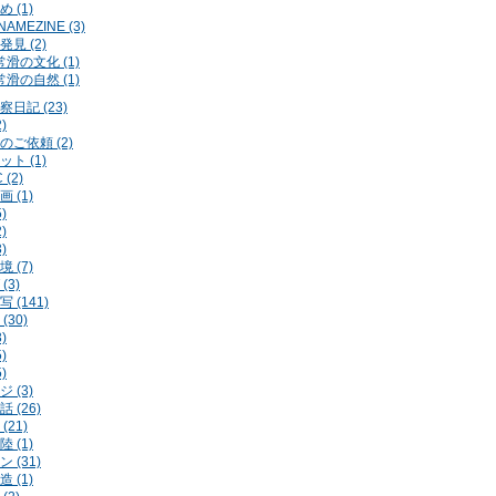
 (1)
AMEZINE (3)
見 (2)
常滑の文化 (1)
常滑の自然 (1)
日記 (23)
)
のご依頼 (2)
ト (1)
 (2)
 (1)
)
)
)
 (7)
(3)
 (141)
(30)
)
)
)
 (3)
 (26)
(21)
 (1)
 (31)
 (1)