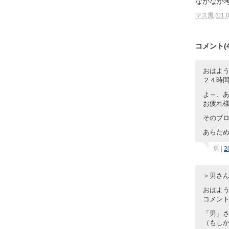
なかなか
マス風
(
01:
コメント(4
おはよ
２４時
よ～、
お疲れ
そのブ
あらた
男
|
2
＞男さ
おはよ
コメン
「男」
（もし